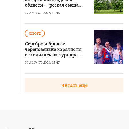
области — резкая смена
погоды
07 АВГУСТ 2026, 10:46
СПОРТ
Серебро и бронза:
череповецкие каратисты
отличились на турнире
“Russia Open — 2026”
06 АВГУСТ 2026, 15:47
Читать еще