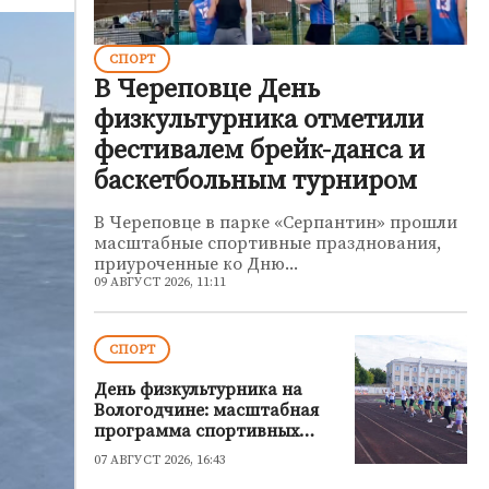
СПОРТ
В Череповце День
физкультурника отметили
фестивалем брейк-данса и
баскетбольным турниром
В Череповце в парке «Серпантин» прошли
масштабные спортивные празднования,
приуроченные ко Дню...
09 АВГУСТ 2026, 11:11
СПОРТ
День физкультурника на
Вологодчине: масштабная
программа спортивных
мероприятий по всему
07 АВГУСТ 2026, 16:43
региону