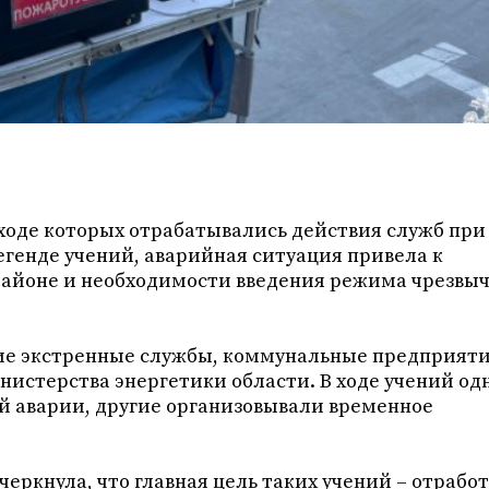
 ходе которых отрабатывались действия служб при
егенде учений, аварийная ситуация привела к
айоне и необходимости введения режима чрезвы
ие экстренные службы, коммунальные предприяти
истерства энергетики области. В ходе учений од
 аварии, другие организовывали временное
еркнула, что главная цель таких учений – отрабо