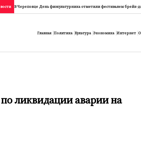
вости
В Череповце День физкультурника отметили фестивалем брейк-д
Главная
Политика
Культура
Экономика
Интернет
О
 по ликвидации аварии на